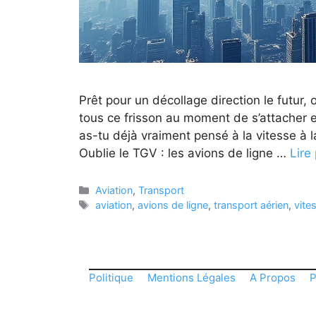
Prêt pour un décollage direction le futur,
tous ce frisson au moment de s’attacher e
as-tu déjà vraiment pensé à la vitesse à l
Oublie le TGV : les avions de ligne …
Lire
Catégories
Aviation
,
Transport
Étiquettes
aviation
,
avions de ligne
,
transport aérien
,
vite
Politique
Mentions Légales
A Propos
P