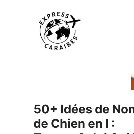
Aller
au
contenu
50+ Idées de No
de Chien en I :