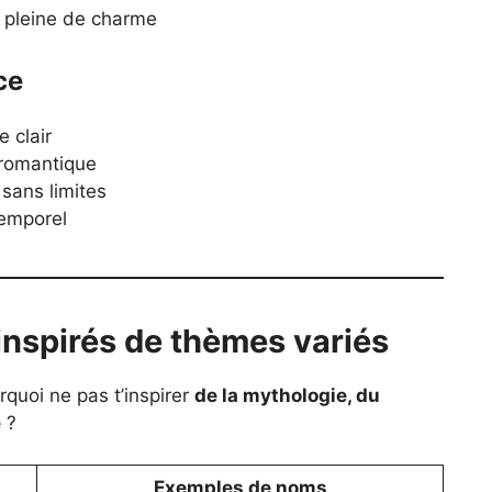
t pleine de charme
ce
 clair
 romantique
 sans limites
temporel
inspirés de thèmes variés
rquoi ne pas t’inspirer
de la mythologie, du
e
?
Exemples de noms