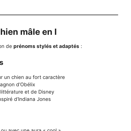
hien mâle en I
ion de
prénoms stylés et adaptés
:
s
r un chien au fort caractère
pagnon d’Obélix
littérature et de Disney
inspiré d’Indiana Jones
 ou avec une aura « cool »