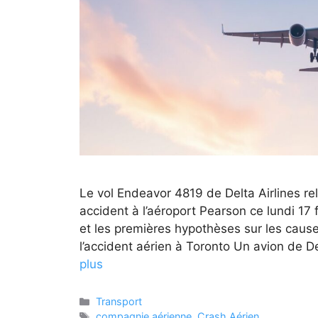
Le vol Endeavor 4819 de Delta Airlines re
accident à l’aéroport Pearson ce lundi 17 fé
et les premières hypothèses sur les cause
l’accident aérien à Toronto Un avion de D
plus
Catégories
Transport
Étiquettes
compagnie aérienne
,
Crash Aérien