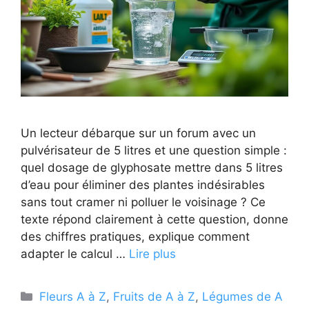
Un lecteur débarque sur un forum avec un
pulvérisateur de 5 litres et une question simple :
quel dosage de glyphosate mettre dans 5 litres
d’eau pour éliminer des plantes indésirables
sans tout cramer ni polluer le voisinage ? Ce
texte répond clairement à cette question, donne
des chiffres pratiques, explique comment
adapter le calcul …
Lire plus
Catégories
Fleurs A à Z
,
Fruits de A à Z
,
Légumes de A