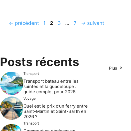
Page
Page
Page
Page
←
précédent
1
2
3
…
7
→
suivant
Posts récents
Plus
Transport
Transport bateau entre les
saintes et la guadeloupe :
guide complet pour 2026
Voyage
Quel est le prix d’un ferry entre
Saint-Martin et Saint-Barth en
2026 ?
Transport
Comment se déplacer en