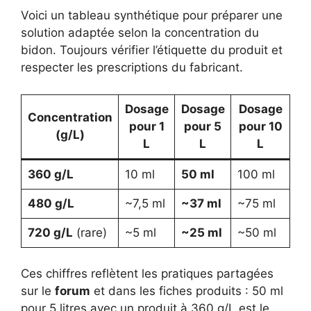
Voici un tableau synthétique pour préparer une
solution adaptée selon la concentration du
bidon. Toujours vérifier l’étiquette du produit et
respecter les prescriptions du fabricant.
Dosage
Dosage
Dosage
Concentration
pour 1
pour 5
pour 10
(g/L)
L
L
L
360 g/L
10 ml
50 ml
100 ml
480 g/L
~7,5 ml
~37 ml
~75 ml
720 g/L
(rare)
~5 ml
~25 ml
~50 ml
Ces chiffres reflètent les pratiques partagées
sur le
forum
et dans les fiches produits : 50 ml
pour 5 litres avec un produit à 360 g/L est le