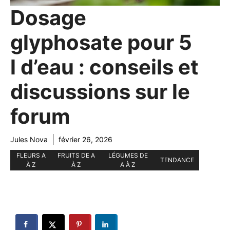
Dosage
glyphosate pour 5
l d’eau : conseils et
discussions sur le
forum
Jules Nova
février 26, 2026
FLEURS A
FRUITS DE A
LÉGUMES DE
TENDANCE
À Z
À Z
A À Z