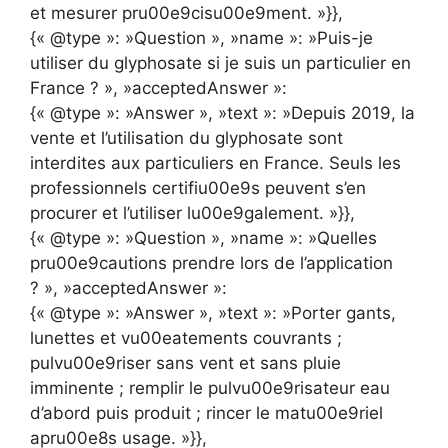
et mesurer pru00e9cisu00e9ment. »}},
{« @type »: »Question », »name »: »Puis-je
utiliser du glyphosate si je suis un particulier en
France ? », »acceptedAnswer »:
{« @type »: »Answer », »text »: »Depuis 2019, la
vente et l’utilisation du glyphosate sont
interdites aux particuliers en France. Seuls les
professionnels certifiu00e9s peuvent s’en
procurer et l’utiliser lu00e9galement. »}},
{« @type »: »Question », »name »: »Quelles
pru00e9cautions prendre lors de l’application
? », »acceptedAnswer »:
{« @type »: »Answer », »text »: »Porter gants,
lunettes et vu00eatements couvrants ;
pulvu00e9riser sans vent et sans pluie
imminente ; remplir le pulvu00e9risateur eau
d’abord puis produit ; rincer le matu00e9riel
apru00e8s usage. »}},