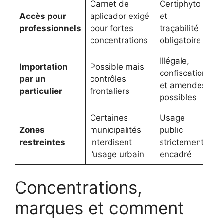
Carnet de
Certiphyto
Accès pour
aplicador exigé
et
professionnels
pour fortes
traçabilité
concentrations
obligatoire
Illégale,
Importation
Possible mais
confiscation
par un
contrôles
et amendes
particulier
frontaliers
possibles
Certaines
Usage
Zones
municipalités
public
restreintes
interdisent
strictement
l’usage urbain
encadré
Concentrations,
marques et comment