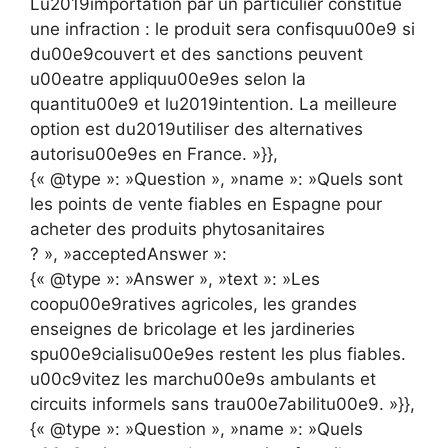
Lu2019importation par un particulier constitue
une infraction : le produit sera confisquu00e9 si
du00e9couvert et des sanctions peuvent
u00eatre appliquu00e9es selon la
quantitu00e9 et lu2019intention. La meilleure
option est du2019utiliser des alternatives
autorisu00e9es en France. »}},
{« @type »: »Question », »name »: »Quels sont
les points de vente fiables en Espagne pour
acheter des produits phytosanitaires
? », »acceptedAnswer »:
{« @type »: »Answer », »text »: »Les
coopu00e9ratives agricoles, les grandes
enseignes de bricolage et les jardineries
spu00e9cialisu00e9es restent les plus fiables.
u00c9vitez les marchu00e9s ambulants et
circuits informels sans trau00e7abilitu00e9. »}},
{« @type »: »Question », »name »: »Quels