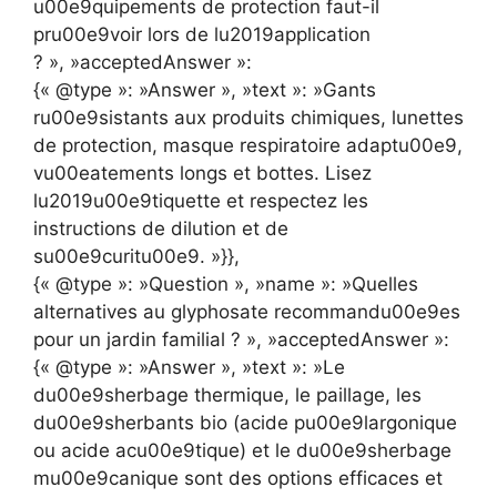
u00e9quipements de protection faut-il
pru00e9voir lors de lu2019application
? », »acceptedAnswer »:
{« @type »: »Answer », »text »: »Gants
ru00e9sistants aux produits chimiques, lunettes
de protection, masque respiratoire adaptu00e9,
vu00eatements longs et bottes. Lisez
lu2019u00e9tiquette et respectez les
instructions de dilution et de
su00e9curitu00e9. »}},
{« @type »: »Question », »name »: »Quelles
alternatives au glyphosate recommandu00e9es
pour un jardin familial ? », »acceptedAnswer »:
{« @type »: »Answer », »text »: »Le
du00e9sherbage thermique, le paillage, les
du00e9sherbants bio (acide pu00e9largonique
ou acide acu00e9tique) et le du00e9sherbage
mu00e9canique sont des options efficaces et