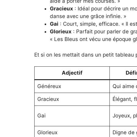
aidé à porter mes courses. »
Gracieux
: Idéal pour décrire un m
danse avec une grâce infinie. »
Gai
: Court, simple, efficace. « Il est
Glorieux
: Parfait pour parler de 
« Les Bleus ont vécu une époque gl
Et si on les mettait dans un petit tableau 
Adjectif
Défi
Généreux
Qui aime 
Gracieux
Élégant, f
Gai
Joyeux, pl
Glorieux
Digne de 