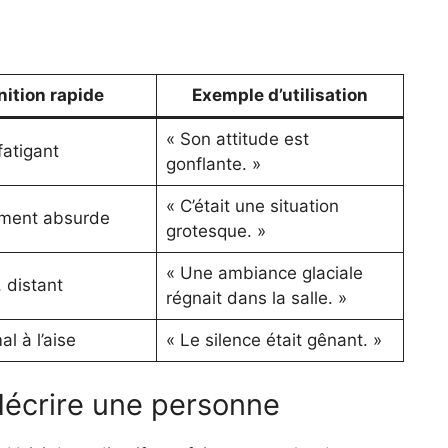
nition rapide
Exemple d’utilisation
« Son attitude est
fatigant
gonflante. »
« C’était une situation
ment absurde
grotesque. »
« Une ambiance glaciale
, distant
régnait dans la salle. »
l à l’aise
« Le silence était gênant. »
décrire une personne