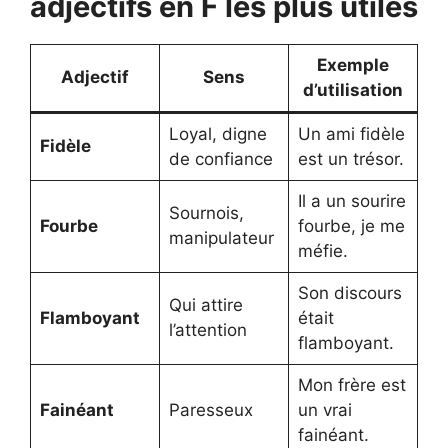
adjectifs en F les plus utiles
Exemple
Adjectif
Sens
d’utilisation
Loyal, digne
Un ami fidèle
Fidèle
de confiance
est un trésor.
Il a un sourire
Sournois,
Fourbe
fourbe, je me
manipulateur
méfie.
Son discours
Qui attire
Flamboyant
était
l’attention
flamboyant.
Mon frère est
Fainéant
Paresseux
un vrai
fainéant.