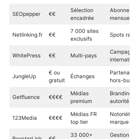
Sélection
Abonnemen
SEOpepper
€€
encadrée
mensuel
7 000 sites
Netlinking.fr
€€
Spots rares
exclusifs
Campagne
WhitePress
€€
Multi-pays
internation
€ ou
Partenariat
JungleUp
Échanges
gratuit
hors-budge
Médias
Branding et
Getfluence
€€€€
premium
autorité
Médias FR
Notoriété d
123Media
€€€€
top tier
marque
33 000+
Gestion
BoosterLink
€€