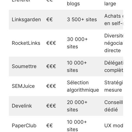
blogs
large
Achats cibl
Linksgarden
€€
3 500+ sites
en self-ser
Diversité et
30 000+
RocketLinks
€€€
négociation
sites
directe
10 000+
Délégation
Soumettre
€€€
sites
complète
Sélection
Stratégie su
SEMJuice
€€€
algorithmique
mesure
20 000+
Conseiller
Develink
€€€
sites
dédié
10 000+
PaperClub
€€
UX modern
sites