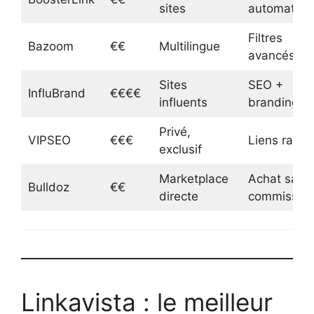
sites
automatisé
Filtres
Bazoom
€€
Multilingue
avancés
Sites
SEO +
InfluBrand
€€€€
influents
branding
Privé,
VIPSEO
€€€
Liens rares
exclusif
Marketplace
Achat sans
Bulldoz
€€
directe
commissio
Linkavista : le meilleur