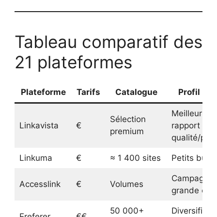
Tableau comparatif des
21 plateformes
Plateforme
Tarifs
Catalogue
Profil idé
Meilleur
Sélection
Linkavista
€
rapport
premium
qualité/prix
Linkuma
€
≈ 1 400 sites
Petits budg
Campagnes
Accesslink
€
Volumes
grande éche
50 000+
Diversificat
Ereferer
€€