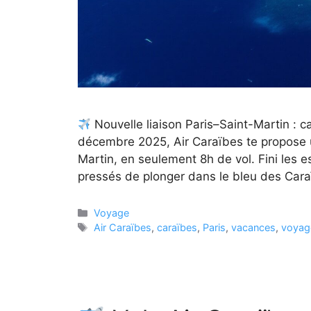
Nouvelle liaison Paris–Saint-Martin : c
décembre 2025, Air Caraïbes te propose un
Martin, en seulement 8h de vol. Fini les e
pressés de plonger dans le bleu des Car
Catégories
Voyage
Étiquettes
Air Caraïbes
,
caraïbes
,
Paris
,
vacances
,
voyag