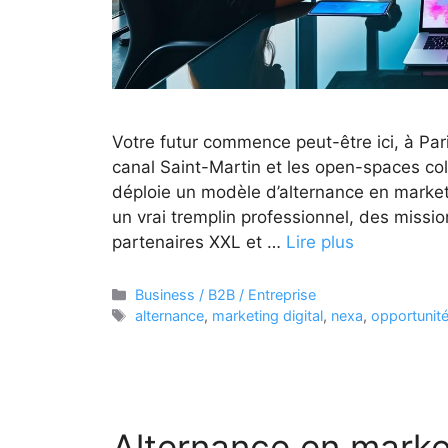
Votre futur commence peut-être ici, à Pari
canal Saint-Martin et les open-spaces co
déploie un modèle d’alternance en market
un vrai tremplin professionnel, des missio
partenaires XXL et …
Lire plus
Catégories
Business / B2B / Entreprise
Étiquettes
alternance
,
marketing digital
,
nexa
,
opportunit
Alternance en marketi