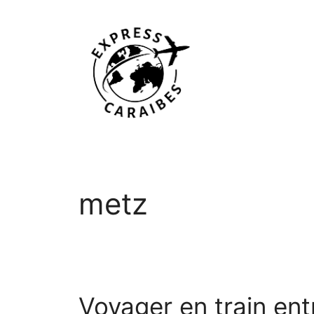
Aller
au
contenu
metz
Voyager en train ent