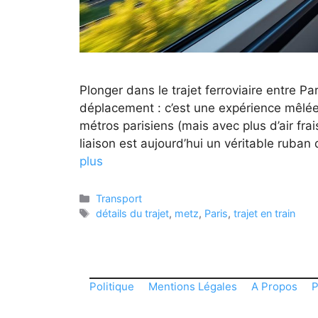
Plonger dans le trajet ferroviaire entre P
déplacement : c’est une expérience mêlée
métros parisiens (mais avec plus d’air fra
liaison est aujourd’hui un véritable rub
plus
Catégories
Transport
Étiquettes
détails du trajet
,
metz
,
Paris
,
trajet en train
Politique
Mentions Légales
A Propos
P