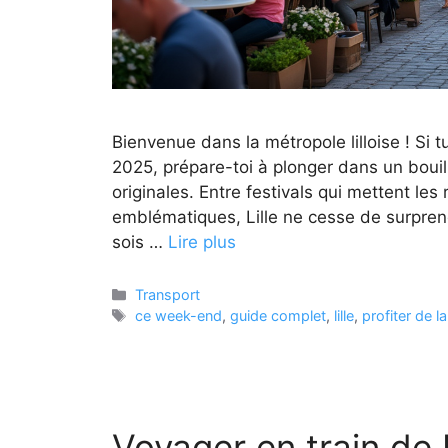
Bienvenue dans la métropole lilloise ! Si
2025, prépare-toi à plonger dans un bouill
originales. Entre festivals qui mettent le
emblématiques, Lille ne cesse de surprend
sois …
Lire plus
Catégories
Transport
Étiquettes
ce week-end
,
guide complet
,
lille
,
profiter de la 
Voyager en train de L