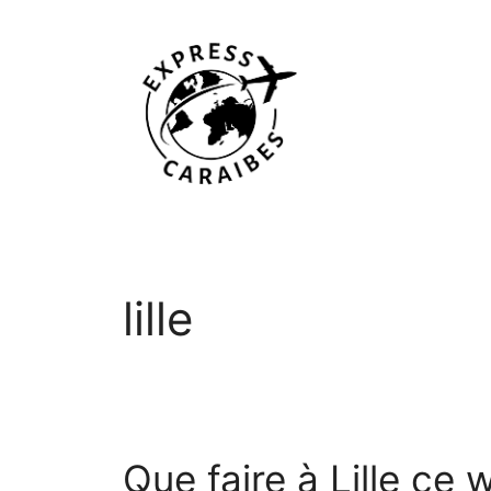
Aller
au
contenu
lille
Que faire à Lille ce