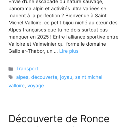
Envie d’une escapade où nature sauvage,
panorama alpin et activités ultra variées se
marient à la perfection ? Bienvenue à Saint
Michel Valloire, ce petit bijou niché au cœur des
Alpes françaises que tu ne dois surtout pas
manquer en 2025 ! Entre l’alliance sportive entre
Valloire et Valmeinier qui forme le domaine
Galibier-Thabor, un …
Lire plus
Catégories
Transport
Étiquettes
alpes
,
découverte
,
joyau
,
saint michel
valloire
,
voyage
Découverte de Ronce