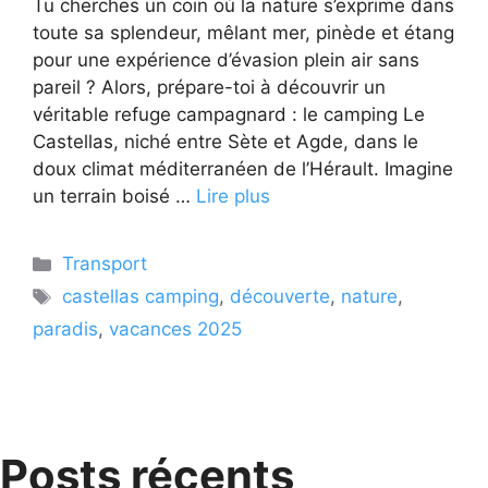
Tu cherches un coin où la nature s’exprime dans
toute sa splendeur, mêlant mer, pinède et étang
pour une expérience d’évasion plein air sans
pareil ? Alors, prépare-toi à découvrir un
véritable refuge campagnard : le camping Le
Castellas, niché entre Sète et Agde, dans le
doux climat méditerranéen de l’Hérault. Imagine
un terrain boisé …
Lire plus
Catégories
Transport
Étiquettes
castellas camping
,
découverte
,
nature
,
paradis
,
vacances 2025
Posts récents