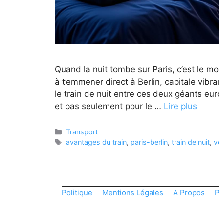
Quand la nuit tombe sur Paris, c’est le mo
à t’emmener direct à Berlin, capitale vibr
le train de nuit entre ces deux géants eur
et pas seulement pour le …
Lire plus
Catégories
Transport
Étiquettes
avantages du train
,
paris-berlin
,
train de nuit
,
v
Politique
Mentions Légales
A Propos
P