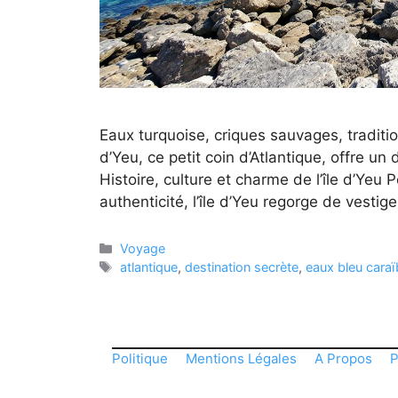
Eaux turquoise, criques sauvages, tradition
d’Yeu, ce petit coin d’Atlantique, offre u
Histoire, culture et charme de l’île d’Yeu 
authenticité, l’île d’Yeu regorge de vestig
Catégories
Voyage
Étiquettes
atlantique
,
destination secrète
,
eaux bleu cara
Politique
Mentions Légales
A Propos
P