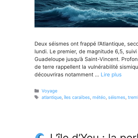
Deux séismes ont frappé l’Atlantique, seco
lundi. Le premier, de magnitude 6,5, suivi
Guadeloupe jusqu’à Saint-Vincent. Profon
de terre rappellent la vulnérabilité sismi
découvriras notamment …
Lire plus
Catégories
Voyage
Étiquettes
atlantique
,
îles caraïbes
,
météo
,
séismes
,
trem
L’île d’Yeu : la pe