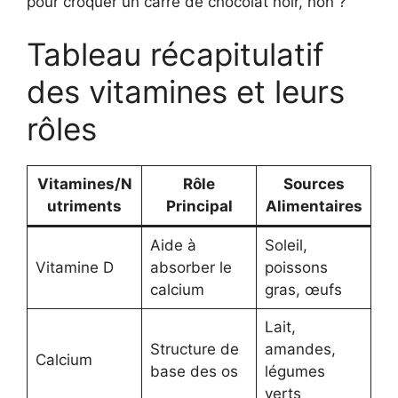
pour croquer un carré de chocolat noir, non ?
Tableau récapitulatif
des vitamines et leurs
rôles
Vitamines/N
Rôle
Sources
utriments
Principal
Alimentaires
Aide à
Soleil,
Vitamine D
absorber le
poissons
calcium
gras, œufs
Lait,
Structure de
amandes,
Calcium
base des os
légumes
verts