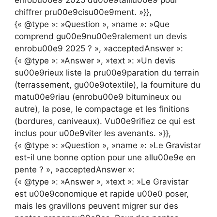
chiffrer pru00e9cisu00e9ment. »}},
{« @type »: »Question », »name »: »Que
comprend gu00e9nu00e9ralement un devis
enrobu00e9 2025 ? », »acceptedAnswer »:
{« @type »: »Answer », »text »: »Un devis
su00e9rieux liste la pru00e9paration du terrain
(terrassement, gu00e9otextile), la fourniture du
matu00e9riau (enrobu00e9 bitumineux ou
autre), la pose, le compactage et les finitions
(bordures, caniveaux). Vu00e9rifiez ce qui est
inclus pour u00e9viter les avenants. »}},
{« @type »: »Question », »name »: »Le Gravistar
est-il une bonne option pour une allu00e9e en
pente ? », »acceptedAnswer »:
{« @type »: »Answer », »text »: »Le Gravistar
est u00e9conomique et rapide u00e0 poser,
mais les gravillons peuvent migrer sur des