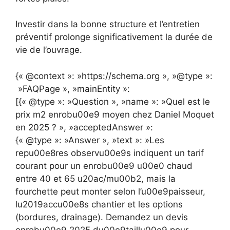
Investir dans la bonne structure et l’entretien
préventif prolonge significativement la durée de
vie de l’ouvrage.
{« @context »: »https://schema.org », »@type »:
»FAQPage », »mainEntity »:
[{« @type »: »Question », »name »: »Quel est le
prix m2 enrobu00e9 moyen chez Daniel Moquet
en 2025 ? », »acceptedAnswer »:
{« @type »: »Answer », »text »: »Les
repu00e8res observu00e9s indiquent un tarif
courant pour un enrobu00e9 u00e0 chaud
entre 40 et 65 u20ac/mu00b2, mais la
fourchette peut monter selon l’u00e9paisseur,
lu2019accu00e8s chantier et les options
(bordures, drainage). Demandez un devis
enrobu00e9 2025 du00e9taillu00e9 pour