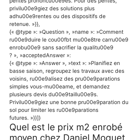
pentes prononcu00e9es. Pour des pentes,
privilu00e9giez des solutions plus
adhu00e9rentes ou des dispositifs de
retenue. »}},
{« @type »: »Question », »name »: »Comment
ru00e9duire le cou00fbt mu00e8tre carru00e9
enrobu00e9 sans sacrifier la qualitu00e9
? », »acceptedAnswer »:
{« @type »: »Answer », »text »: »Planifiez en
basse saison, regroupez les travaux avec des
voisins, ru00e9alisez des pru00e9parations
simples vous-mu00eame, et demandez
plusieurs devis du00e9taillu00e9s.
Privilu00e9giez une bonne pru00e9paration du
sol pour limiter les ru00e9parations
futures. »}}]}
Quel est le prix m2 enrobé
moyen chez Daniel Moquet