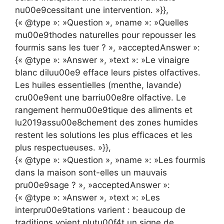
nu00e9cessitant une intervention. »}},
{« @type »: »Question », »name »: »Quelles
mu00e9thodes naturelles pour repousser les
fourmis sans les tuer ? », »acceptedAnswer »:
{« @type »: »Answer », »text »: »Le vinaigre
blanc diluu00e9 efface leurs pistes olfactives.
Les huiles essentielles (menthe, lavande)
cru00e9ent une barriu00e8re olfactive. Le
rangement hermu00e9tique des aliments et
lu2019assu00e8chement des zones humides
restent les solutions les plus efficaces et les
plus respectueuses. »}},
{« @type »: »Question », »name »: »Les fourmis
dans la maison sont-elles un mauvais
pru00e9sage ? », »acceptedAnswer »:
{« @type »: »Answer », »text »: »Les
interpru00e9tations varient : beaucoup de
traditions voient plutu00f4t un signe de