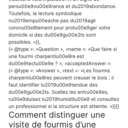
persu00e9vu00e9rance et du2019abondance.
Toutefois, la lecture symbolique
nu2019empu00eache pas du2019agir
concru00e8tement pour protu00e9ger votre
domicile si des du00e9gu00e2ts sont
possibles. »}},
{« @type »: »Question », »name »: »Que faire si
une fourmi charpentiu00e8re est
du00e9tectu00e9e ? », »acceptedAnswer »:
{« @type »: »Answer », »text »: »Les fourmis
charpentiu00e8res peuvent creuser le bois ; il
faut identifier lu2019u00e9tendue des
du00e9gu00e2ts. Scellez les entru00e9es,
ru00e9duisez lu2019humiditu00e9 et consultez
un professionnel si la structure est atteinte. »}}]}
Comment distinguer une
visite de fourmis d’une