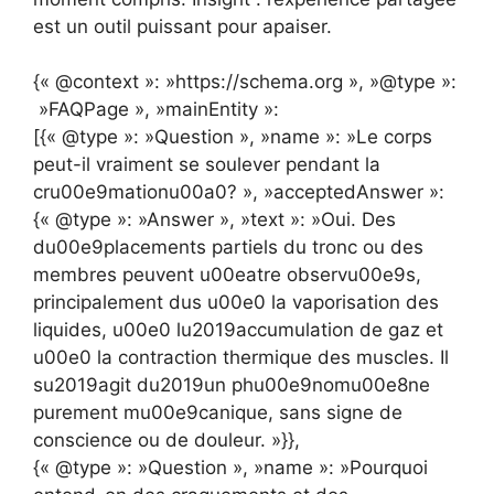
est un outil puissant pour apaiser.
{« @context »: »https://schema.org », »@type »:
»FAQPage », »mainEntity »:
[{« @type »: »Question », »name »: »Le corps
peut-il vraiment se soulever pendant la
cru00e9mationu00a0? », »acceptedAnswer »:
{« @type »: »Answer », »text »: »Oui. Des
du00e9placements partiels du tronc ou des
membres peuvent u00eatre observu00e9s,
principalement dus u00e0 la vaporisation des
liquides, u00e0 lu2019accumulation de gaz et
u00e0 la contraction thermique des muscles. Il
su2019agit du2019un phu00e9nomu00e8ne
purement mu00e9canique, sans signe de
conscience ou de douleur. »}},
{« @type »: »Question », »name »: »Pourquoi