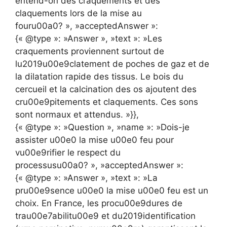
entend-on des craquements et des
claquements lors de la mise au
fouru00a0? », »acceptedAnswer »:
{« @type »: »Answer », »text »: »Les
craquements proviennent surtout de
lu2019u00e9clatement de poches de gaz et de
la dilatation rapide des tissus. Le bois du
cercueil et la calcination des os ajoutent des
cru00e9pitements et claquements. Ces sons
sont normaux et attendus. »}},
{« @type »: »Question », »name »: »Dois-je
assister u00e0 la mise u00e0 feu pour
vu00e9rifier le respect du
processusu00a0? », »acceptedAnswer »:
{« @type »: »Answer », »text »: »La
pru00e9sence u00e0 la mise u00e0 feu est un
choix. En France, les procu00e9dures de
trau00e7abilitu00e9 et du2019identification