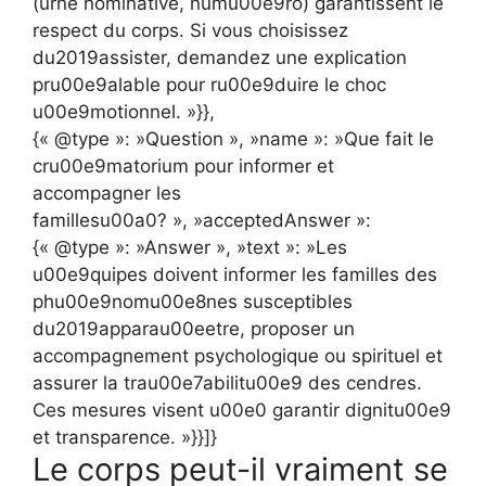
(urne nominative, numu00e9ro) garantissent le
respect du corps. Si vous choisissez
du2019assister, demandez une explication
pru00e9alable pour ru00e9duire le choc
u00e9motionnel. »}},
{« @type »: »Question », »name »: »Que fait le
cru00e9matorium pour informer et
accompagner les
famillesu00a0? », »acceptedAnswer »:
{« @type »: »Answer », »text »: »Les
u00e9quipes doivent informer les familles des
phu00e9nomu00e8nes susceptibles
du2019apparau00eetre, proposer un
accompagnement psychologique ou spirituel et
assurer la trau00e7abilitu00e9 des cendres.
Ces mesures visent u00e0 garantir dignitu00e9
et transparence. »}}]}
Le corps peut-il vraiment se