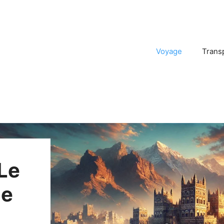
Voyage
Trans
 Le
ge