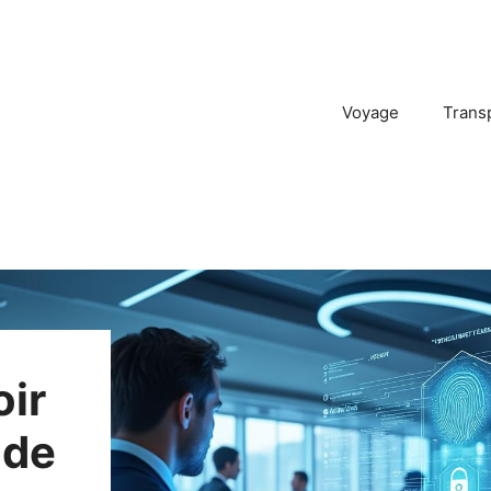
Voyage
Trans
oir
 de