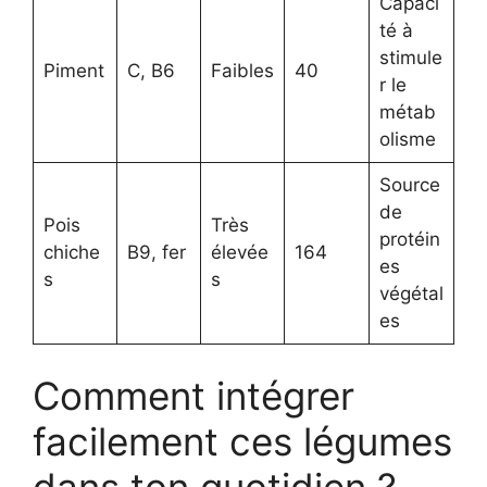
Capaci
té à
stimule
Piment
C, B6
Faibles
40
r le
métab
olisme
Source
de
Pois
Très
protéin
chiche
B9, fer
élevée
164
es
s
s
végétal
es
Comment intégrer
facilement ces légumes
dans ton quotidien ?