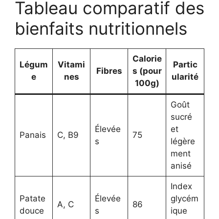
Tableau comparatif des
bienfaits nutritionnels
Calorie
Légum
Vitami
Partic
Fibres
s (pour
e
nes
ularité
100g)
Goût
sucré
Élevée
et
Panais
C, B9
75
s
légère
ment
anisé
Index
Patate
Élevée
glycém
A, C
86
douce
s
ique