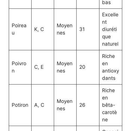
bas
Excelle
nt
Poirea
Moyen
K, C
31
diuréti
u
nes
que
naturel
Riche
Poivro
Moyen
en
C, E
20
n
nes
antioxy
dants
Riche
en
Moyen
Potiron
A, C
26
bêta-
nes
carotè
ne