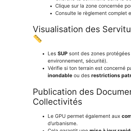
Clique sur la zone concernée pou
Consulte le règlement complet e
Visualisation des Servit
Les
SUP
sont des zones protégées p
environnement, sécurité).
Vérifie si ton terrain est concerné 
inondable
ou des
restrictions pat
Publication des Documen
Collectivités
Le GPU permet également aux
co
d’urbanisme.
Cela garantit une
mise à jour rapid