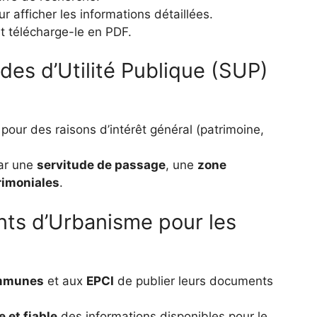
r afficher les informations détaillées.
t télécharge-le en PDF.
udes d’Utilité Publique (SUP)
our des raisons d’intérêt général (patrimoine,
par une
servitude de passage
, une
zone
rimoniales
.
ts d’Urbanisme pour les
mmunes
et aux
EPCI
de publier leurs documents
e et fiable
des informations disponibles pour le