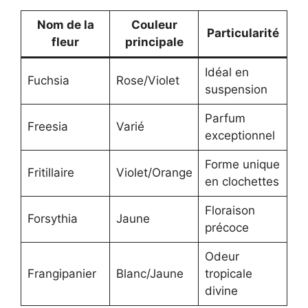
Nom de la
Couleur
Particularité
fleur
principale
Idéal en
Fuchsia
Rose/Violet
suspension
Parfum
Freesia
Varié
exceptionnel
Forme unique
Fritillaire
Violet/Orange
en clochettes
Floraison
Forsythia
Jaune
précoce
Odeur
Frangipanier
Blanc/Jaune
tropicale
divine