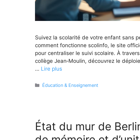
Suivez la scolarité de votre enfant sans 
comment fonctionne scolinfo, le site offi
pour centraliser le suivi scolaire. À traver
collège Jean‑Moulin, découvrez le déploi
…
Lire plus
Catégories
Éducation & Enseignement
État du mur de Berl
de mémoire et d’uni