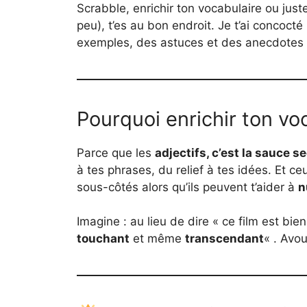
Scrabble, enrichir ton vocabulaire ou juste 
peu), t’es au bon endroit. Je t’ai concoct
exemples, des astuces et des anecdotes sy
Pourquoi enrichir ton vo
Parce que les
adjectifs, c’est la sauce s
à tes phrases, du relief à tes idées. Et c
sous-côtés alors qu’ils peuvent t’aider à
n
Imagine : au lieu de dire « ce film est bie
touchant
et même
transcendant
« . Avou