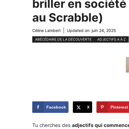
briller en société
au Scrabble)
Céline Lambert
Updated on:
juin 24, 2025
ABÉCÉDAIRE DE LA DÉCOUVERTE
ADJECTIFS A À Z
Facebook
X
Pinterest
Tu cherches des
adjectifs qui commence