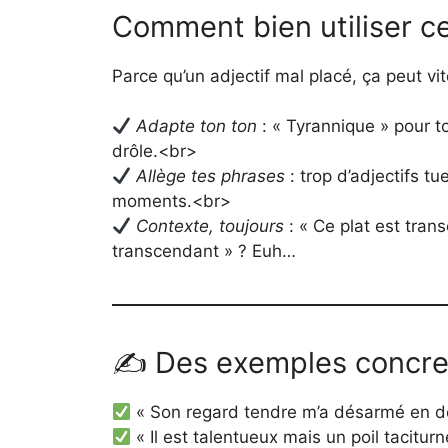
Comment bien utiliser ce
Parce qu’un adjectif mal placé, ça peut vi
Adapte ton ton
: « Tyrannique » pour ton
drôle.<br>
Allège tes phrases
: trop d’adjectifs tu
moments.<br>
Contexte, toujours
: « Ce plat est tran
transcendant » ? Euh…
✍️ Des exemples concrets
« Son regard tendre m’a désarmé en 
« Il est talentueux mais un poil tacitur