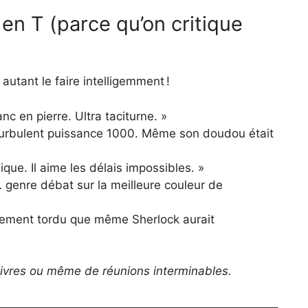
 en T (parce qu’on critique
 autant le faire intelligemment !
anc en pierre. Ultra taciturne. »
 Turbulent puissance 1000. Même son doudou était
que. Il aime les délais impossibles. »
l… genre débat sur la meilleure couleur de
llement tordu que même Sherlock aurait
e livres ou même de réunions interminables.