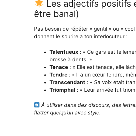
Les adjectifs positif
être banal)
Pas besoin de répéter « gentil » ou « cool
donnent le sourire à ton interlocuteur :
Talentueux
: « Ce gars est tellemen
brosse à dents. »
Tenace
: « Elle est tenace, elle lâ
Tendre
: « Il a un cœur tendre, même
Transcendant
: « Sa voix était tra
Triomphal
: « Leur arrivée fut trio
À utiliser dans des discours, des lettr
flatter quelqu’un avec style.