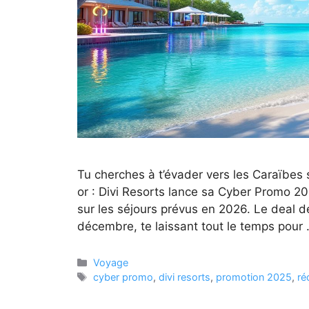
Tu cherches à t’évader vers les Caraïbes
or : Divi Resorts lance sa Cyber Promo 2
sur les séjours prévus en 2026. Le deal d
décembre, te laissant tout le temps pour
Catégories
Voyage
Étiquettes
cyber promo
,
divi resorts
,
promotion 2025
,
ré