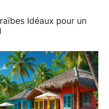
araïbes Idéaux pour un
l