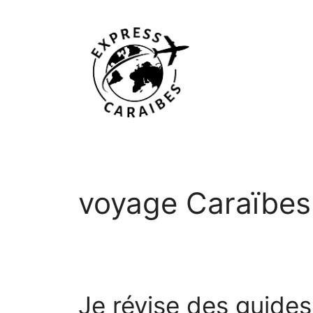
Aller
au
contenu
voyage Caraïbes
Je révise des guide