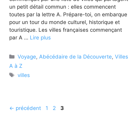
un petit détail commun : elles commencent
toutes par la lettre A. Prépare-toi, on embarque
pour un tour du monde culturel, historique et
touristique. Les villes françaises commençant
par A …
Lire plus
Catégories
Voyage
,
Abécédaire de la Découverte
,
Villes
A à Z
Étiquettes
villes
Page
Page
Page
←
précédent
1
2
3