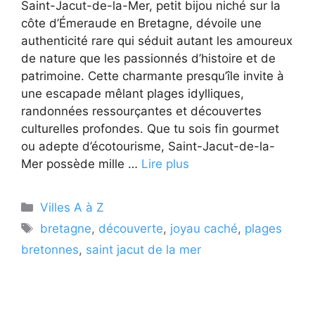
Saint-Jacut-de-la-Mer, petit bijou niché sur la
côte d’Émeraude en Bretagne, dévoile une
authenticité rare qui séduit autant les amoureux
de nature que les passionnés d’histoire et de
patrimoine. Cette charmante presqu’île invite à
une escapade mêlant plages idylliques,
randonnées ressourçantes et découvertes
culturelles profondes. Que tu sois fin gourmet
ou adepte d’écotourisme, Saint-Jacut-de-la-
Mer possède mille …
Lire plus
Catégories
Villes A à Z
Étiquettes
bretagne
,
découverte
,
joyau caché
,
plages
bretonnes
,
saint jacut de la mer