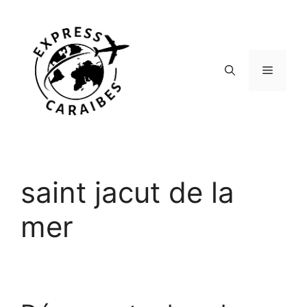
Aller
au
contenu
Menu
saint jacut de la
mer