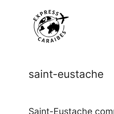
Aller
au
contenu
saint-eustache
Saint-Eustache comme