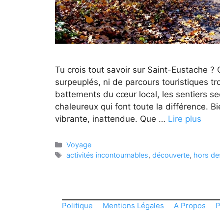
Tu crois tout savoir sur Saint-Eustache ? 
surpeuplés, ni de parcours touristiques tr
battements du cœur local, les sentiers se
chaleureux qui font toute la différence. 
vibrante, inattendue. Que …
Lire plus
Catégories
Voyage
Étiquettes
activités incontournables
,
découverte
,
hors de
Politique
Mentions Légales
A Propos
P