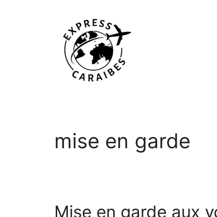
Aller
au
contenu
mise en garde
Mise en garde aux v