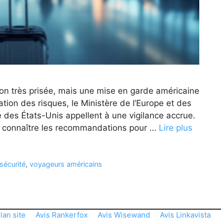
ion très prisée, mais une mise en garde américaine
tion des risques, le Ministère de l’Europe et des
 des États-Unis appellent à une vigilance accrue.
 de connaître les recommandations pour …
Lire plus
sécurité
,
voyageurs américains
lan site
Avis Rankerfox
Avis Wisewand
Avis Linkavista