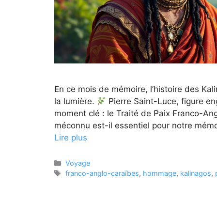
En ce mois de mémoire, l’histoire des Kal
la lumière.
Pierre Saint-Luce, figure en
moment clé : le Traité de Paix Franco-A
méconnu est-il essentiel pour notre mémo
Lire plus
Catégories
Voyage
Étiquettes
franco-anglo-caraïbes
,
hommage
,
kalinagos
,