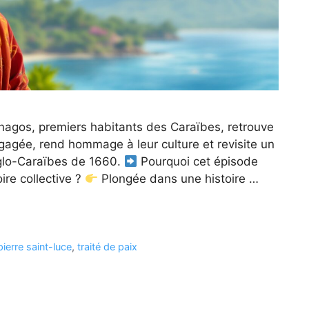
inagos, premiers habitants des Caraïbes, retrouve
gagée, rend hommage à leur culture et revisite un
nglo-Caraïbes de 1660.
Pourquoi cet épisode
ire collective ?
Plongée dans une histoire …
pierre saint-luce
,
traité de paix