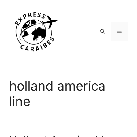
Aller
au
contenu
Menu
holland america
line