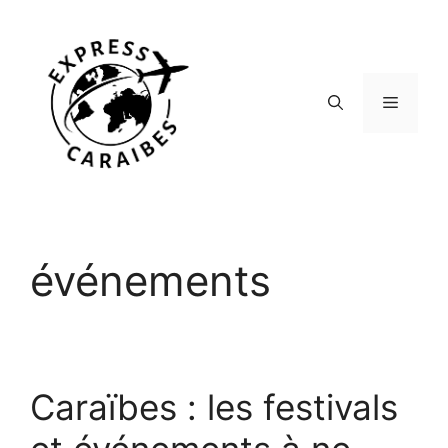
Aller
au
contenu
Menu
événements
Caraïbes : les festivals