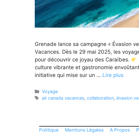
Grenade lance sa campagne « Évasion ver
Vacances. Dès le 29 mai 2025, les voyage
pour découvrir ce joyau des Caraïbes.
culture vibrante et gastronomie envoûtan
initiative qui mise sur un …
Lire plus
Catégories
Voyage
Étiquettes
air canada vacances
,
collaboration
,
évasion ve
Politique
Mentions Légales
A Propos
P