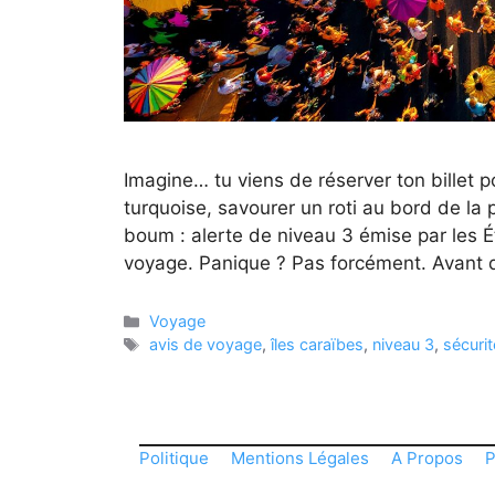
Imagine… tu viens de réserver ton billet p
turquoise, savourer un roti au bord de la
boum : alerte de niveau 3 émise par les Ét
voyage. Panique ? Pas forcément. Avant
Catégories
Voyage
Étiquettes
avis de voyage
,
îles caraïbes
,
niveau 3
,
sécuri
Politique
Mentions Légales
A Propos
P