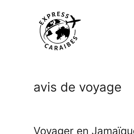
Aller
au
contenu
avis de voyage
Voyager en Jamaïque