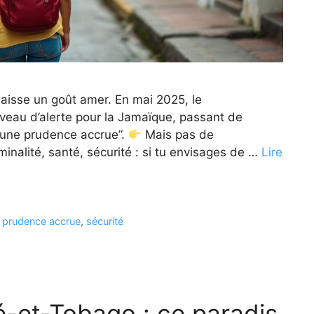
laisse un goût amer. En mai 2025, le
veau d’alerte pour la Jamaïque, passant de
d’une prudence accrue”.
Mais pas de
minalité, santé, sécurité : si tu envisages de …
Lire
,
prudence accrue
,
sécurité
té-et-Tobago : ce paradis