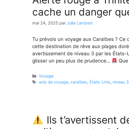
cache un danger qu
mai 24, 2025
par
Julie Lambert
Tu prévois un voyage aux Caraïbes ? Ce dé
cette destination de rêve aux plages dorée
avertissement de niveau 3 par les États-Unis
glisser un peu plus de prudence…
Que
Catégories
Voyage
Étiquettes
avis de voyage
,
caraïbes
,
États-Unis
,
niveau 3
Ils t’avertissent 