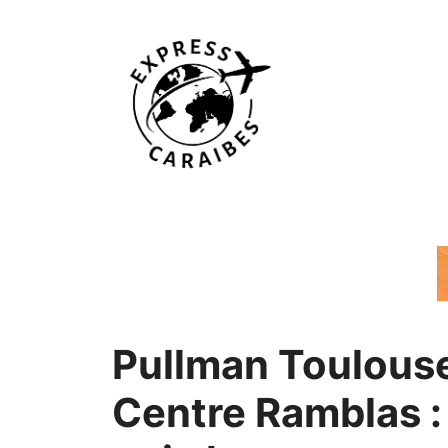
Aller
au
contenu
Pullman Toulous
Centre Ramblas :