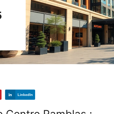
5
LinkedIn
e Centre Ramblas :