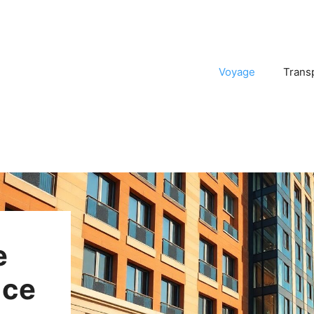
Voyage
Trans
e
 ce