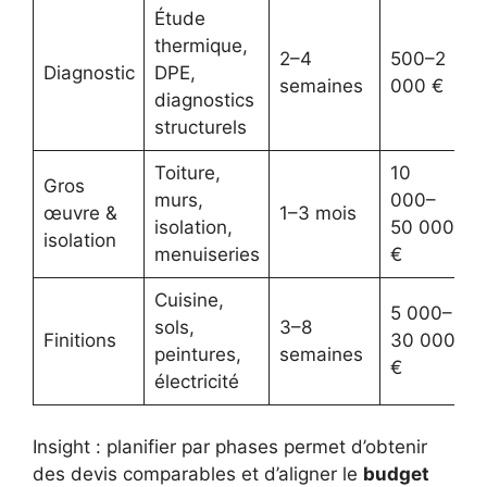
Étude
thermique,
2–4
500–2
Diagnostic
DPE,
semaines
000 €
diagnostics
structurels
Toiture,
10
Gros
murs,
000–
œuvre &
1–3 mois
isolation,
50 000
isolation
menuiseries
€
Cuisine,
5 000–
sols,
3–8
Finitions
30 000
peintures,
semaines
€
électricité
Insight : planifier par phases permet d’obtenir
des devis comparables et d’aligner le
budget