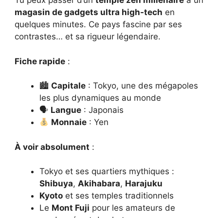
Tu peux passer d’un
temple zen millénaire
à un
magasin de gadgets ultra high-tech
en
quelques minutes. Ce pays fascine par ses
contrastes… et sa rigueur légendaire.
Fiche rapide
:
🏙
Capitale
: Tokyo, une des mégapoles
les plus dynamiques au monde
🗣
Langue
: Japonais
Monnaie
: Yen
À voir absolument
:
Tokyo et ses quartiers mythiques :
Shibuya
,
Akihabara
,
Harajuku
Kyoto
et ses temples traditionnels
Le
Mont Fuji
pour les amateurs de