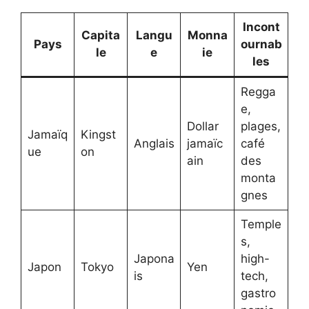
Incont
Capita
Langu
Monna
Pays
ournab
le
e
ie
les
Regga
e,
Dollar
plages,
Jamaïq
Kingst
Anglais
jamaïc
café
ue
on
ain
des
monta
gnes
Temple
s,
Japona
high-
Japon
Tokyo
Yen
is
tech,
gastro