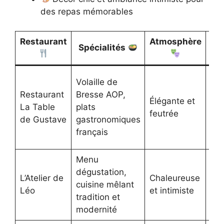
des repas mémorables
Restaurant
Atmosphère
Fo
Spécialités
de
Volaille de
Restaurant
Bresse AOP,
Élégante et
La Table
plats
40
feutrée
de Gustave
gastronomiques
français
Menu
dégustation,
L’Atelier de
Chaleureuse
cuisine mêlant
50
Léo
et intimiste
tradition et
modernité