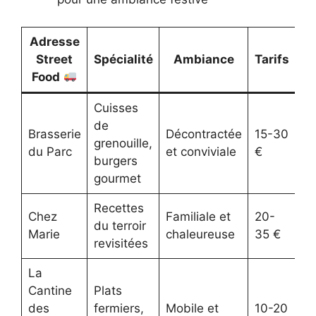
Adresse
Street
Spécialité
Ambiance
Tarifs
Food
Cuisses
de
Brasserie
Décontractée
15-30
grenouille,
du Parc
et conviviale
€
burgers
gourmet
Recettes
Chez
Familiale et
20-
du terroir
Marie
chaleureuse
35 €
revisitées
La
Cantine
Plats
des
fermiers,
Mobile et
10-20