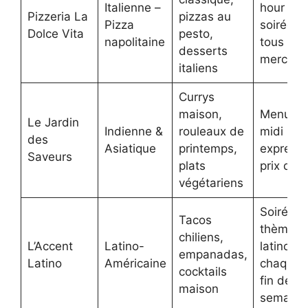
Italienne –
hour en
Pizzeria La
pizzas au
Pizza
soirée
Dolce Vita
pesto,
napolitaine
tous les
desserts
mercred
italiens
Currys
maison,
Menu
Le Jardin
Indienne &
rouleaux de
midi
des
Asiatique
printemps,
express 
Saveurs
plats
prix dou
végétariens
Soirées 
Tacos
thème
chiliens,
L’Accent
Latino-
latino
empanadas,
Latino
Américaine
chaque
cocktails
fin de
maison
semaine