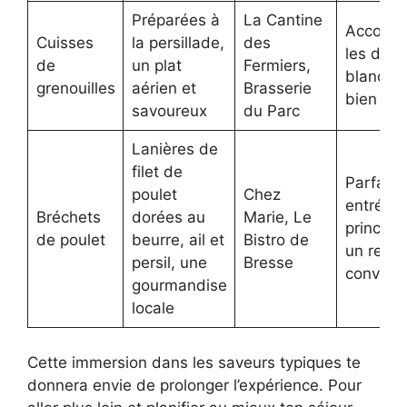
Préparées à
La Cantine
Accomp
Cuisses
la persillade,
des
les d’un 
de
un plat
Fermiers,
blanc se
grenouilles
aérien et
Brasserie
bien frai
savoureux
du Parc
Lanières de
filet de
Parfait 
poulet
Chez
entrée o
Bréchets
dorées au
Marie, Le
principa
de poulet
beurre, ail et
Bistro de
un repa
persil, une
Bresse
convivia
gourmandise
locale
Cette immersion dans les saveurs typiques te
donnera envie de prolonger l’expérience. Pour