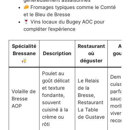
Fromages typiques comme le Comté
et le Bleu de Bresse
Vins locaux du Bugey AOC pour
compléter l’expérience
Spécialité
Restaurant
Astu
Bressane
Description
où
gourm
déguster
Poulet au
Demande
goût délicat
Le Relais
cuisson
et texture
de la
Volaille de
parfaite,
fondante,
Bresse,
Bresse
sauce a
souvent
Restaurant
AOP
morilles
cuisiné à la
La Table
vivemen
crème ou
de Gustave
recomm
rôti