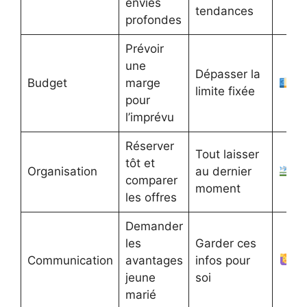
envies
tendances
profondes
Prévoir
une
Dépasser la
Budget
marge
limite fixée
pour
l’imprévu
Réserver
Tout laisser
tôt et
Organisation
au dernier
comparer
moment
les offres
Demander
les
Garder ces
Communication
avantages
infos pour
jeune
soi
marié