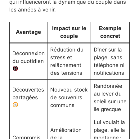
qui influenceront la dynamique du couple dans
les années à venir.
Impact sur le
Exemple
Avantage
couple
concret
Réduction du
Dîner sur la
Déconnexion
stress et
plage, sans
du quotidien
relâchement
téléphone ni
des tensions
notifications
Randonnée
Découvertes
Nouveau stock
au lever du
partagées
de souvenirs
soleil sur une
communs
île grecque
Lui voulait la
Amélioration
plage, elle la
Compromis
de la
montagne :