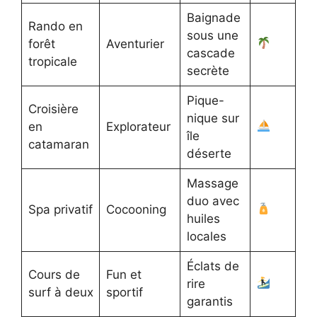
Baignade
Rando en
sous une
forêt
Aventurier
cascade
tropicale
secrète
Pique-
Croisière
nique sur
en
Explorateur
île
catamaran
déserte
Massage
duo avec
Spa privatif
Cocooning
huiles
locales
Éclats de
Cours de
Fun et
rire
surf à deux
sportif
garantis