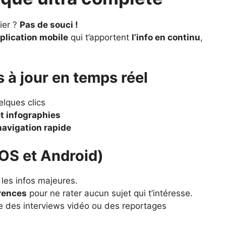
pier ?
Pas de souci !
plication mobile
qui t’apportent
l’info en continu
,
s à jour en temps réel
lques clics
et infographies
navigation rapide
iOS et Android)
 les infos majeures.
érences
pour ne rater aucun sujet qui t’intéresse.
 des interviews vidéo ou des reportages