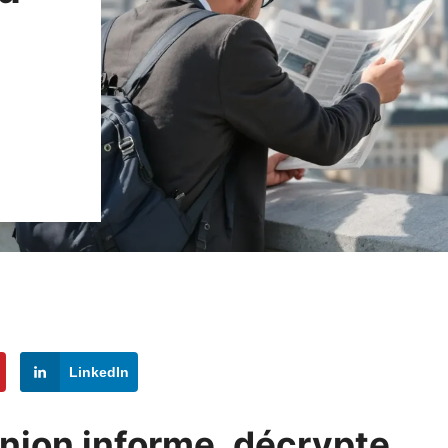
LinkedIn
nion informe, décrypte