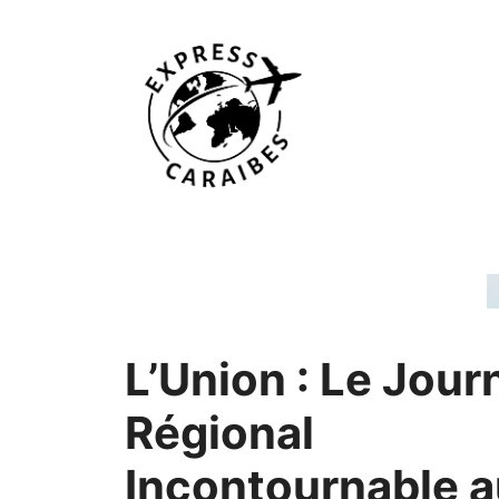
Aller
au
contenu
L’Union : Le Jour
Régional
Incontournable a