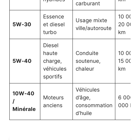
carburant
Essence
10 000–
Usage mixte
5W‑30
et diesel
20 000
ville/autoroute
turbo
km
Diesel
haute
Conduite
10 000–
5W‑40
charge,
soutenue,
15 000
véhicules
chaleur
km
sportifs
Véhicules
10W‑40
Moteurs
d’âge,
6 000–1
/
anciens
consommation
000 km
Minérale
d’huile