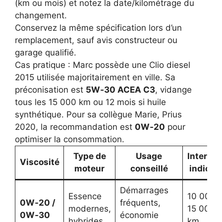
(km ou mois) et notez la date/kilométrage du
changement.
Conservez la même spécification lors d’un
remplacement, sauf avis constructeur ou
garage qualifié.
Cas pratique : Marc possède une Clio diesel
2015 utilisée majoritairement en ville. Sa
préconisation est
5W‑30 ACEA C3
, vidange
tous les 15 000 km ou 12 mois si huile
synthétique. Pour sa collègue Marie, Prius
2020, la recommandation est
0W‑20
pour
optimiser la consommation.
Type de
Usage
Interval
Viscosité
moteur
conseillé
indicati
Démarrages
Essence
10 000–
0W‑20 /
fréquents,
modernes,
15 000
0W‑30
économie
hybrides
km