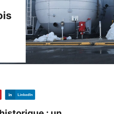
ois
LinkedIn
istorique : un