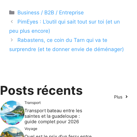
Catégories
Business / B2B / Entreprise
PimEyes : L’outil qui sait tout sur toi (et un
peu plus encore)
Rabastens, ce coin du Tarn qui va te
surprendre (et te donner envie de déménager)
Posts récents
Plus
Transport
Transport bateau entre les
saintes et la guadeloupe :
guide complet pour 2026
Voyage
Quel est le prix d’un ferry entre