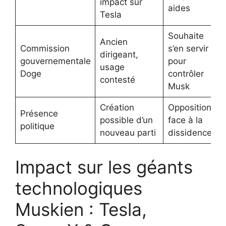
impact sur
p
aides
Tesla
S
Souhaite
Ancien
Commission
s’en servir
P
dirigeant,
gouvernementale
pour
r
usage
Doge
contrôler
a
contesté
Musk
Création
Opposition
P
Présence
possible d’un
face à la
é
politique
nouveau parti
dissidence
2
Impact sur les géants
technologiques
Muskien : Tesla,