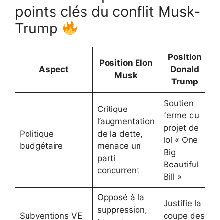
points clés du conflit Musk-
Trump
Position
Position Elon
Aspect
Donald
Musk
Trump
Soutien
Critique
ferme du
l’augmentation
projet de
T
Politique
de la dette,
loi « One
p
budgétaire
menace un
Big
a
parti
Beautiful
concurrent
Bill »
Opposé à la
R
Justifie la
suppression,
é
Subventions VE
coupe des