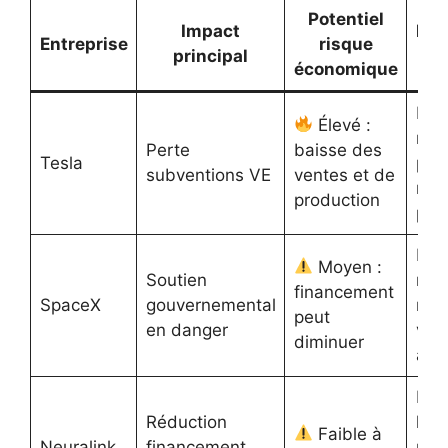
Potentiel
Impact
Per
Entreprise
risque
principal
économique
Doit
Élevé :
rap
Perte
baisse des
Tesla
pou
subventions VE
ventes et de
mai
production
posi
Inn
Moyen :
Soutien
rest
financement
SpaceX
gouvernemental
mai
peut
en danger
vigi
diminuer
acc
Proj
Réduction
long
Faible à
Neuralink
financement
moi