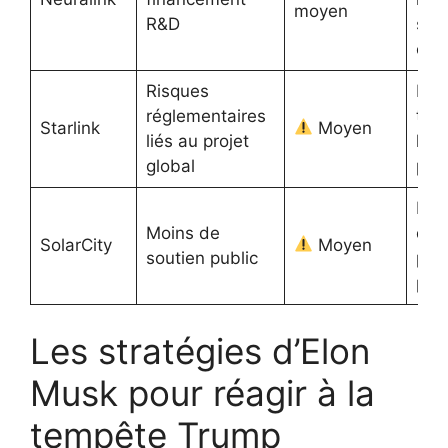
moyen
R&D
sen
cou
Risques
Exp
réglementaires
ten
Starlink
Moyen
liés au projet
les
global
poli
Doi
Moins de
des
SolarCity
Moyen
soutien public
par
priv
Les stratégies d’Elon
Musk pour réagir à la
tempête Trump