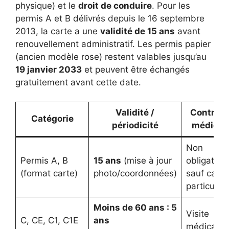
physique) et le
droit de conduire
. Pour les
permis A et B délivrés depuis le 16 septembre
2013, la carte a une
validité de 15 ans
avant
renouvellement administratif. Les permis papier
(ancien modèle rose) restent valables jusqu’au
19 janvier 2033
et peuvent être échangés
gratuitement avant cette date.
Validité /
Contrôle
Catégorie
périodicité
médical
Non
Permis A, B
15 ans
(mise à jour
obligatoir
(format carte)
photo/coordonnées)
sauf cas
particulier
Moins de 60 ans : 5
Visite
C, CE, C1, C1E
ans
médicale