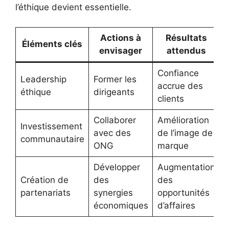
l’éthique devient essentielle.
Actions à
Résultats
Éléments clés
envisager
attendus
Confiance
Leadership
Former les
accrue des
éthique
dirigeants
clients
Collaborer
Amélioration
Investissement
avec des
de l’image de
communautaire
ONG
marque
Développer
Augmentation
Création de
des
des
partenariats
synergies
opportunités
économiques
d’affaires