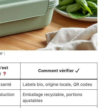
r :
’est
Comment vérifier
t
 santé
Labels bio, origine locale, QR codes
duction
Emballage recyclable, portions
ajustables