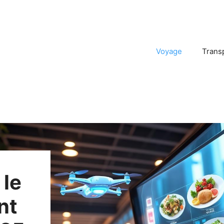
Voyage
Trans
 le
nt